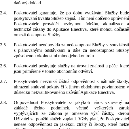
daňový doklad.
2.4.
Poskytovatel garantuje, že po dobu využívání Služby bude
poskytovaná kvalita Služeb stejná. Tím není dotčeno oprávnění
Poskytovatele provádět nezbytnou údržbu, aktualizace a
technické zásahy do Aplikace Enectiva, které mohou dočasně
omezit dostupnost Služby.
2.5.
Poskytovatel neodpovídá za nedostupnost Služby v souvislosti
s plánovanými odstávkami a dále za nedostupnost Služby
způsobenou okolnostmi mimo jeho kontrolu.
2.6.
Poskytovatel poskytuje služby na úrovni znalostí a péče, které
jsou přiměřené v tomto obchodním odvětví.
2.7.
Poskytovateli nevzniká žádná odpovědnost k náhradě škody,
uhrazení smluvní pokuty či k jiným obdobným povinnostem v
důsledku nekvalifikovaného užívání Aplikace Enectiva.
2.8.
Odpovědnost Poskytovatele za jakýkoli nárok vznesený na
základě těchto podmínek, včetně veškerých záruk
vyplývajících ze zákona je omezena výší částky, kterou
Uživatel za použití služeb zaplatil. Vždy platí, že Poskytovatel
nenese odpovědnost za jakékoli ztráty či škody, které nelze