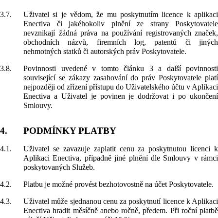
3.7.
Uživatel si je vědom, že mu poskytnutím licence k aplikaci
Enectiva či jakéhokoliv plnění ze strany Poskytovatele
nevznikají žádná práva na používání registrovaných značek,
obchodních názvů, firemních log, patentů či jiných
nehmotných statků či autorských práv Poskytovatele.
3.8.
Povinnosti uvedené v tomto článku 3 a další povinnosti
související se zákazy zasahování do práv Poskytovatele platí
nejpozději od zřízení přístupu do Uživatelského účtu v Aplikaci
Enectiva a Uživatel je povinen je dodržovat i po ukončení
Smlouvy.
4.
PODMÍNKY PLATBY
4.1.
Uživatel se zavazuje zaplatit cenu za poskytnutou licenci k
Aplikaci Enectiva, případně jiné plnění dle Smlouvy v rámci
poskytovaných Služeb.
4.2.
Platbu je možné provést bezhotovostně na účet Poskytovatele.
4.3.
Uživatel může sjednanou cenu za poskytnutí licence k Aplikaci
Enectiva hradit měsíčně anebo ročně, předem. Při roční platbě