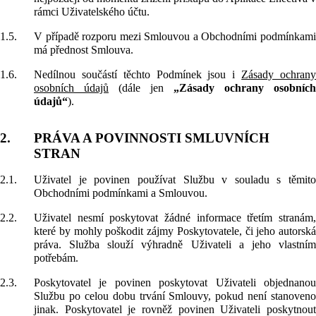
rámci Uživatelského účtu.
1.5.
V případě rozporu mezi Smlouvou a Obchodními podmínkami
má přednost Smlouva.
1.6.
Nedílnou součástí těchto Podmínek jsou i
Zásady ochran
osobních údajů
(dále jen
„Zásady ochrany osobních
údajů“
).
2.
PRÁVA A POVINNOSTI SMLUVNÍCH
STRAN
2.1.
Uživatel je povinen používat Službu v souladu s těmito
Obchodními podmínkami a Smlouvou.
2.2.
Uživatel nesmí poskytovat žádné informace třetím stranám,
které by mohly poškodit zájmy Poskytovatele, či jeho autorská
práva. Služba slouží výhradně Uživateli a jeho vlastním
potřebám.
2.3.
Poskytovatel je povinen poskytovat Uživateli objednanou
Službu po celou dobu trvání Smlouvy, pokud není stanoveno
jinak. Poskytovatel je rovněž povinen Uživateli poskytnout