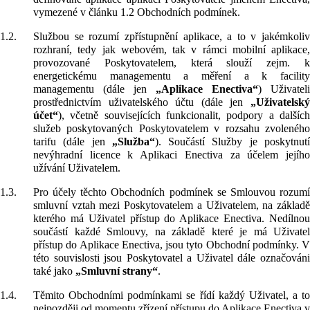
vymezené v článku 1.2 Obchodních podmínek.
1.2.
Službou se rozumí zpřístupnění aplikace, a to v jakémkoliv
rozhraní, tedy jak webovém, tak v rámci mobilní aplikace,
provozované Poskytovatelem, která slouží zejm. k
energetickému managementu a měření a k facility
managementu (dále jen
„Aplikace Enectiva“
) Uživateli
prostřednictvím uživatelského účtu (dále jen
„Uživatelský
účet“
), včetně souvisejících funkcionalit, podpory a dalších
služeb poskytovaných Poskytovatelem v rozsahu zvoleného
tarifu (dále jen
„Služba“
). Součástí Služby je poskytnut
nevýhradní licence k Aplikaci Enectiva za účelem jejího
užívání Uživatelem.
1.3.
Pro účely těchto Obchodních podmínek se Smlouvou rozumí
smluvní vztah mezi Poskytovatelem a Uživatelem, na základě
kterého má Uživatel přístup do Aplikace Enectiva. Nedílnou
součástí každé Smlouvy, na základě které je má Uživatel
přístup do Aplikace Enectiva, jsou tyto Obchodní podmínky. V
této souvislosti jsou Poskytovatel a Uživatel dále označováni
také jako
„Smluvní strany“
.
1.4.
Těmito Obchodními podmínkami se řídí každý Uživatel, a to
nejpozději od momentu zřízení přístupu do Aplikace Enectiva v