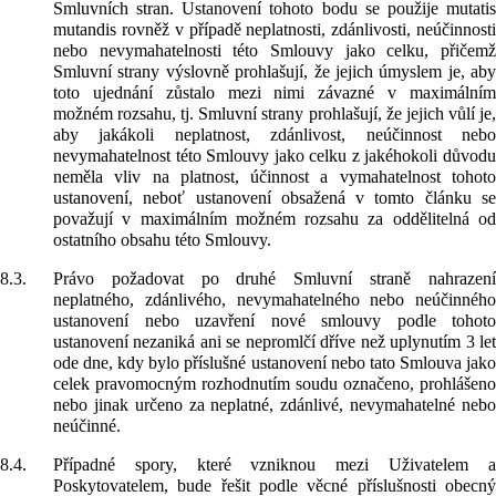
Smluvních stran. Ustanovení tohoto bodu se použije mutatis
mutandis rovněž v případě neplatnosti, zdánlivosti, neúčinnosti
nebo nevymahatelnosti této Smlouvy jako celku, přičemž
Smluvní strany výslovně prohlašují, že jejich úmyslem je, aby
toto ujednání zůstalo mezi nimi závazné v maximálním
možném rozsahu, tj. Smluvní strany prohlašují, že jejich vůlí je,
aby jakákoli neplatnost, zdánlivost, neúčinnost nebo
nevymahatelnost této Smlouvy jako celku z jakéhokoli důvodu
neměla vliv na platnost, účinnost a vymahatelnost tohoto
ustanovení, neboť ustanovení obsažená v tomto článku se
považují v maximálním možném rozsahu za oddělitelná od
ostatního obsahu této Smlouvy.
8.3.
Právo požadovat po druhé Smluvní straně nahrazení
neplatného, zdánlivého, nevymahatelného nebo neúčinného
ustanovení nebo uzavření nové smlouvy podle tohoto
ustanovení nezaniká ani se nepromlčí dříve než uplynutím 3 let
ode dne, kdy bylo příslušné ustanovení nebo tato Smlouva jako
celek pravomocným rozhodnutím soudu označeno, prohlášeno
nebo jinak určeno za neplatné, zdánlivé, nevymahatelné nebo
neúčinné.
8.4.
Případné spory, které vzniknou mezi Uživatelem a
Poskytovatelem, bude řešit podle věcné příslušnosti obecný