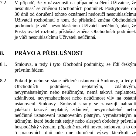
7.2.
V případě, že v návaznosti na případné sdělení Uživatele, že
nesouhlasí se změnou Obchodních podmínek Poskytovatel do
30 dnů od doručení tohoto oznámení nedoručí nesouhlasícímu
Uživateli rozhodnutí o tom, že příslušná změna Obchodních
podmínek je vůči nesouhlasícímu Uživateli neúčinná, platí, že
Poskytovatel rozhodl, příslušná změna Obchodních podmínek
je vůči nesouhlasícímu Uživateli neúčinná.
8.
PRÁVO A PŘÍSLUŠNOST
8.1.
Smlouva, a tedy i tyto Obchodní podmínky, se řídí českým
právním řádem.
8.2.
Pokud je nebo se stane některé ustanovení Smlouvy, a tedy i
Obchodních podmínek, neplatným, zdánlivým,
nevymahatelným nebo neúčinným, nemá taková neplatnost,
zdánlivost, nevymahatelnost nebo neúčinnost vliv na ostatní
ustanovení Smlouvy. Smluvní strany se zavazují nahradit
jakékoli takové neplatné, zdánlivé, nevymahatelné nebo
neúčinné ustanovení ustanovením platným, vymahatelným a
účinným, které bude mít stejný nebo alespoň obdobný právní a
hospodářský význam, případně uzavřít novou smlouvu, a to do
5 pracovních dnů ode dne doručení výzvy kterékoli ze