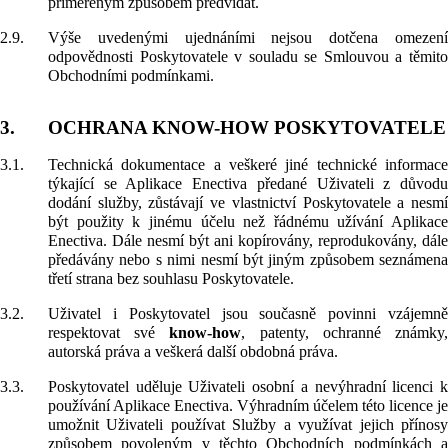
přiměřeným způsobem předvídat.
2.9.
Výše uvedenými ujednáními nejsou dotčena omezení
odpovědnosti Poskytovatele v souladu se Smlouvou a těmito
Obchodními podmínkami.
3.
OCHRANA KNOW-HOW POSKYTOVATELE
3.1.
Technická dokumentace a veškeré jiné technické informace
týkající se Aplikace Enectiva předané Uživateli z důvodu
dodání služby, zůstávají ve vlastnictví Poskytovatele a nesmí
být použity k jinému účelu než řádnému užívání Aplikace
Enectiva. Dále nesmí být ani kopírovány, reprodukovány, dále
předávány nebo s nimi nesmí být jiným způsobem seznámena
třetí strana bez souhlasu Poskytovatele.
3.2.
Uživatel i Poskytovatel jsou současně povinni vzájemně
respektovat své
know-how
, patenty, ochranné známky
autorská práva a veškerá další obdobná práva.
3.3.
Poskytovatel uděluje Uživateli osobní a nevýhradní licenci k
používání Aplikace Enectiva. Výhradním účelem této licence je
umožnit Uživateli používat Služby a využívat jejich přínosy
způsobem povoleným v těchto Obchodních podmínkách a