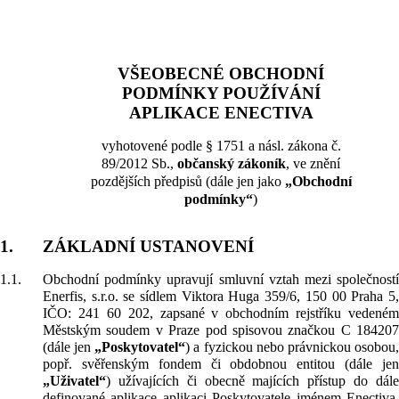
VŠEOBECNÉ OBCHODNÍ
PODMÍNKY POUŽÍVÁNÍ
APLIKACE ENECTIVA
vyhotovené podle § 1751 a násl. zákona č.
89/2012 Sb.,
občanský zákoník
, ve znění
pozdějších předpisů (dále jen jako
„Obchodní
podmínky“
)
1.
ZÁKLADNÍ USTANOVENÍ
1.1.
Obchodní podmínky upravují smluvní vztah mezi společností
Enerfis, s.r.o. se sídlem Viktora Huga 359/6, 150 00 Praha 5,
IČO: 241 60 202, zapsané v obchodním rejstříku vedeném
Městským soudem v Praze pod spisovou značkou C 184207
(dále jen
„Poskytovatel“
) a fyzickou nebo právnickou osobou
popř. svěřenským fondem či obdobnou entitou (dále jen
„Uživatel“
) užívajících či obecně majících přístup do dále
definované aplikace aplikaci Poskytovatele jménem Enectiva,