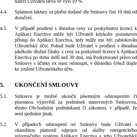
náleží Uživateli sleva ve výši 10 %.
4.4.
Splatnost faktury za plnění dodané dle Smlouvy činí 10 dnů od
doručení.
4.5.
V případě prodlení s úhradou ceny za poskytnutou licenci k
Aplikaci Enectiva může být Uživateli kdykoliv pozastaven
přístup do Aplikaci Enectiva, tedy může mu být zablokován
Uživatelský účet. Pokud bude Uživatel v prodlení s úhradou
jakékoliv dlužné částky z ceny za poskytnutí licence k Aplikaci
Enectiva po dobu delší než 30 dnů, má Poskytovatel právo od
Smlouvy s účinky ex nunc odstoupit, v důsledku čehož dojde
ke zrušení Uživatelského účtu.
5.
UKONČENÍ SMLOUVY
5.1.
Smlouvu je možné ukončit písemným odstoupením či
písemnou výpovědí za podmínek stanovených Smlouvou,
těmito Obchodními podmínkami či zákonem, v případě, že
není sjednáno jinak.
5.2.
V případech odstoupení od Smlouvy bude Uživatel s
okamžitou platností odpojen od služby energetického
informačního systému Aplikace Enectiva a jeho Uživatelský