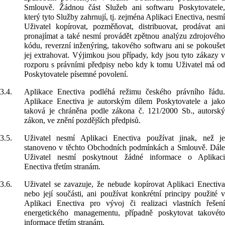
Smlouvě. Žádnou část Služeb ani softwaru Poskytovatele,
který tyto Služby zahrnují, tj. zejména Aplikaci Enectiva, nesmí
Uživatel kopírovat, pozměňovat, distribuovat, prodávat ani
pronajímat a také nesmí provádět zpětnou analýzu zdrojového
kódu, reverzní inženýring, takového softwaru ani se pokoušet
jej extrahovat. Výjimkou jsou případy, kdy jsou tyto zákazy v
rozporu s právními předpisy nebo kdy k tomu Uživatel má od
Poskytovatele písemné povolení.
3.4.
Aplikace Enectiva podléhá režimu českého právního řádu.
Aplikace Enectiva je autorským dílem Poskytovatele a jako
taková je chráněna podle zákona č. 121/2000 Sb., autorský
zákon, ve znění pozdějších předpisů.
3.5.
Uživatel nesmí Aplikaci Enectiva používat jinak, než je
stanoveno v těchto Obchodních podmínkách a Smlouvě. Dále
Uživatel nesmí poskytnout žádné informace o Aplikaci
Enectiva třetím stranám.
3.6.
Uživatel se zavazuje, že nebude kopírovat Aplikaci Enectiva
nebo její součásti, ani používat konkrétní principy použité v
Aplikaci Enectiva pro vývoj či realizaci vlastních řešení
energetického managementu, případně poskytovat takovéto
informace třetím stranám.